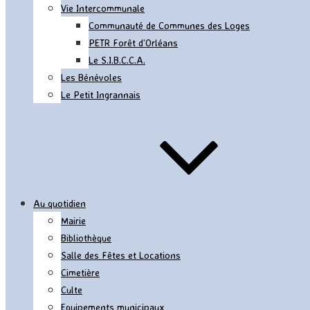
Vie Intercommunale
Communauté de Communes des Loges
PETR Forêt d’Orléans
Le S.I.B.C.C.A.
Les Bénévoles
Le Petit Ingrannais
Au quotidien
Mairie
Bibliothèque
Salle des Fêtes et Locations
Cimetière
Culte
Equipements municipaux